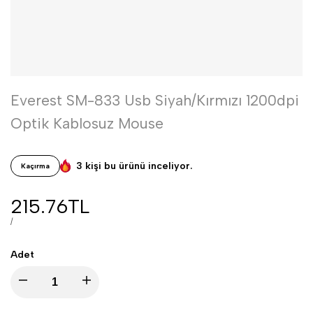
Everest SM-833 Usb Siyah/Kırmızı 1200dpi
Optik Kablosuz Mouse
3 kişi bu ürünü inceliyor.
Kaçırma
İndirimli
215.76TL
fiyat
BIRIM
BAŞINA
/
FIYAT
Adet
Everest
Everest