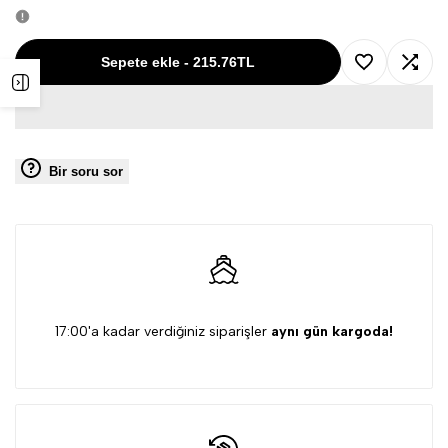
SM-
SM-
833
833
Sepete ekle
-
215.76TL
İstek
Karşıl
Yan
Usb
Usb
listesini
kulla
paneli
Siyah/Kırmızı
Siyah/Kırmızı
Bir soru sor
kullanmak
için
aç
1200dpi
1200dpi
için
giriş
Optik
Optik
giriş
yapın
Kablosuz
Kablosuz
yapın
Mouse
Mouse
17:00'a kadar verdiğiniz siparişler
aynı gün kargoda!
için
için
adeti
adeti