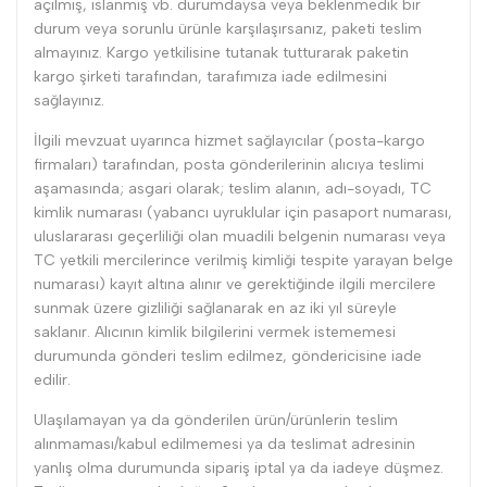
açılmış, ıslanmış vb. durumdaysa veya beklenmedik bir
durum veya sorunlu ürünle karşılaşırsanız, paketi teslim
almayınız. Kargo yetkilisine tutanak tutturarak paketin
kargo şirketi tarafından, tarafımıza iade edilmesini
sağlayınız.
İlgili mevzuat uyarınca hizmet sağlayıcılar (posta-kargo
firmaları) tarafından, posta gönderilerinin alıcıya teslimi
aşamasında; asgari olarak; teslim alanın, adı-soyadı, TC
kimlik numarası (yabancı uyruklular için pasaport numarası,
uluslararası geçerliliği olan muadili belgenin numarası veya
TC yetkili mercilerince verilmiş kimliği tespite yarayan belge
numarası) kayıt altına alınır ve gerektiğinde ilgili mercilere
sunmak üzere gizliliği sağlanarak en az iki yıl süreyle
saklanır. Alıcının kimlik bilgilerini vermek istememesi
durumunda gönderi teslim edilmez, göndericisine iade
edilir.
Ulaşılamayan ya da gönderilen ürün/ürünlerin teslim
alınmaması/kabul edilmemesi ya da teslimat adresinin
yanlış olma durumunda sipariş iptal ya da iadeye düşmez.