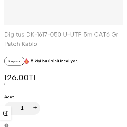
Digitus DK-1617-050 U-UTP 5m CAT6 Gri
Patch Kablo
5 kişi bu ürünü inceliyor.
Kaçırma
İndirimli
126.00TL
fiyat
BIRIM
BAŞINA
/
FIYAT
Adet
Digitus
Digitus
Yan
DK-
DK-
paneli