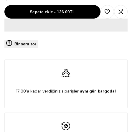
1617-
1617-
Sepete ekle
-
126.00TL
aç
İstek
Karşıl
050
050
listesini
kulla
U-
U-
Bir soru sor
kullanmak
için
UTP
UTP
için
giriş
5m
5m
giriş
yapın
CAT6
CAT6
yapın
Gri
Gri
17:00'a kadar verdiğiniz siparişler
aynı gün kargoda!
Patch
Patch
Kablo
Kablo
için
için