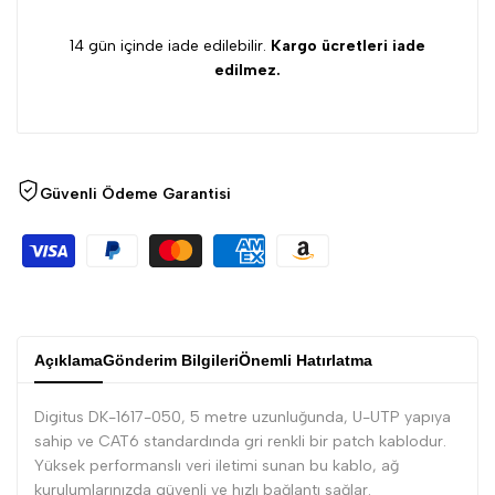
adeti
adeti
14 gün içinde iade edilebilir.
Kargo ücretleri iade
edilmez.
azalt
artır
Güvenli Ödeme Garantisi
Açıklama
Gönderim Bilgileri
Önemli Hatırlatma
Digitus DK-1617-050, 5 metre uzunluğunda, U-UTP yapıya
sahip ve CAT6 standardında gri renkli bir patch kablodur.
Yüksek performanslı veri iletimi sunan bu kablo, ağ
kurulumlarınızda güvenli ve hızlı bağlantı sağlar.