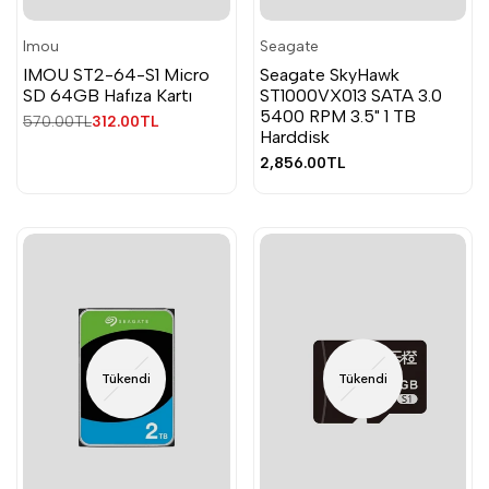
Imou
Seagate
Satıcı:
Satıcı:
IMOU ST2-64-S1 Micro
Seagate SkyHawk
SD 64GB Hafıza Kartı
ST1000VX013 SATA 3.0
5400 RPM 3.5" 1 TB
Normal
570.00TL
İndirimli
312.00TL
Harddisk
fiyat
fiyat
İndirimli
2,856.00TL
fiyat
Tükendi
Tükendi