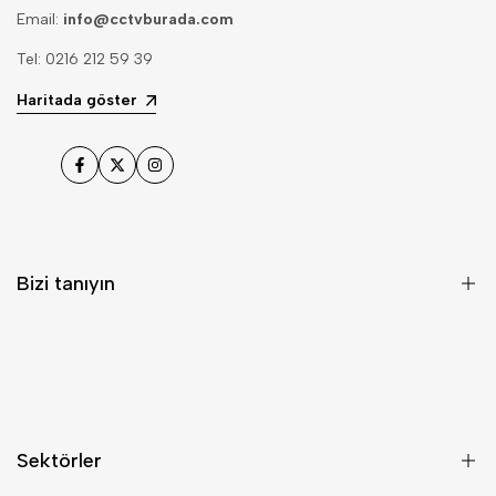
Email:
info@cctvburada.com
Tel: 0216 212 59 39
Haritada göster
Facebook
Twitter
Instagram
Bizi tanıyın
Hakkımızda
Referanslarımız
İş Ortaklarımız
Sektörler
Yaklaşımımız