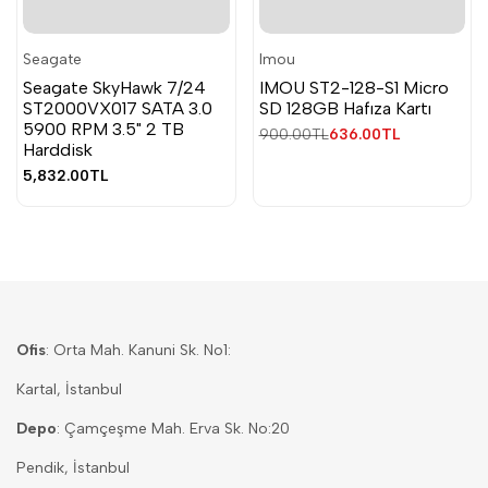
Seagate
Imou
Satıcı:
Satıcı:
Seagate SkyHawk 7/24
IMOU ST2-128-S1 Micro
ST2000VX017 SATA 3.0
SD 128GB Hafıza Kartı
5900 RPM 3.5" 2 TB
Normal
900.00TL
İndirimli
636.00TL
Harddisk
fiyat
fiyat
İndirimli
5,832.00TL
fiyat
Ofis
: Orta Mah. Kanuni Sk. No1:
Kartal, İstanbul
Depo
: Çamçeşme Mah. Erva Sk. No:20
Pendik, İstanbul