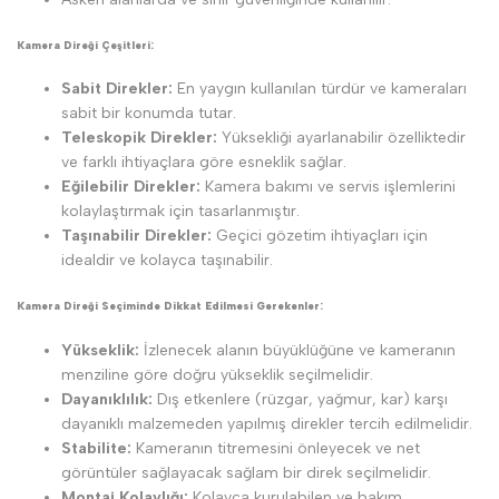
Kamera Direği Çeşitleri:
Sabit Direkler:
En yaygın kullanılan türdür ve kameraları
sabit bir konumda tutar.
Teleskopik Direkler:
Yüksekliği ayarlanabilir özelliktedir
ve farklı ihtiyaçlara göre esneklik sağlar.
Eğilebilir Direkler:
Kamera bakımı ve servis işlemlerini
kolaylaştırmak için tasarlanmıştır.
Taşınabilir Direkler:
Geçici gözetim ihtiyaçları için
idealdir ve kolayca taşınabilir.
Kamera Direği Seçiminde Dikkat Edilmesi Gerekenler:
Yükseklik:
İzlenecek alanın büyüklüğüne ve kameranın
menziline göre doğru yükseklik seçilmelidir.
Dayanıklılık:
Dış etkenlere (rüzgar, yağmur, kar) karşı
dayanıklı malzemeden yapılmış direkler tercih edilmelidir.
Stabilite:
Kameranın titremesini önleyecek ve net
görüntüler sağlayacak sağlam bir direk seçilmelidir.
Montaj Kolaylığı:
Kolayca kurulabilen ve bakım