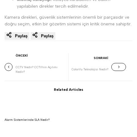
yapılabilen direkler tercih edilmelidir.
Kamera direkleri, güvenlik sistemlerinin önemli bir parçasıdır ve
doğru seçim, etkin bir gözetim sistemi için kritik öneme sahiptir.
Paylaş
Paylaş
ÖNCEKİ
SONRAKİ
CCTV Nedir? CCTV'nin Açılımı
ColorVu Teknolojisi Nedir?
Nedir?
Related Articles
Alarm Sistemlerinde SLA Nedir?
Devamını oku