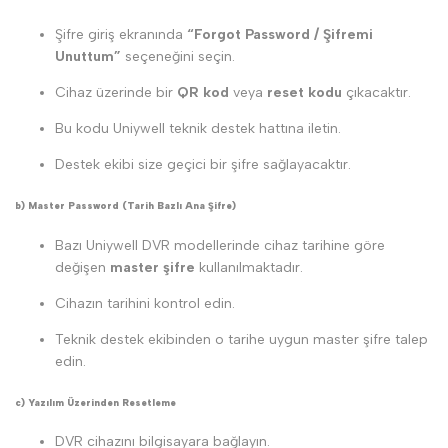
Şifre giriş ekranında
“Forgot Password / Şifremi
Unuttum”
seçeneğini seçin.
Cihaz üzerinde bir
QR kod
veya
reset kodu
çıkacaktır.
Bu kodu Uniywell teknik destek hattına iletin.
Destek ekibi size geçici bir şifre sağlayacaktır.
b) Master Password (Tarih Bazlı Ana Şifre)
Bazı Uniywell DVR modellerinde cihaz tarihine göre
değişen
master şifre
kullanılmaktadır.
Cihazın tarihini kontrol edin.
Teknik destek ekibinden o tarihe uygun master şifre talep
edin.
c) Yazılım Üzerinden Resetleme
DVR cihazını bilgisayara bağlayın.