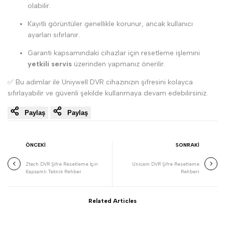
olabilir.
Kayıtlı görüntüler genellikle korunur, ancak kullanıcı
ayarları sıfırlanır.
Garanti kapsamındaki cihazlar için resetleme işlemini
yetkili servis
üzerinden yapmanız önerilir.
✅ Bu adımlar ile Uniywell DVR cihazınızın şifresini kolayca
sıfırlayabilir ve güvenli şekilde kullanmaya devam edebilirsiniz.
Paylaş
Paylaş
ÖNCEKİ
SONRAKİ
Ztech DVR Şifre Resetleme İçin
Unicam DVR Şifre Resetleme
Kapsamlı Teknik Rehber
Rehberi
Related Articles