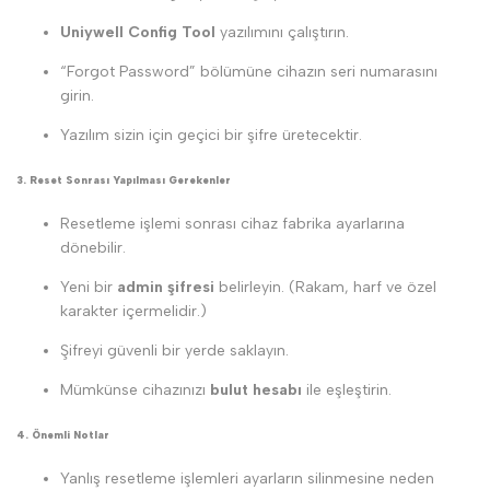
Uniywell Config Tool
yazılımını çalıştırın.
“Forgot Password” bölümüne cihazın seri numarasını
girin.
Yazılım sizin için geçici bir şifre üretecektir.
3. Reset Sonrası Yapılması Gerekenler
Resetleme işlemi sonrası cihaz fabrika ayarlarına
dönebilir.
Yeni bir
admin şifresi
belirleyin. (Rakam, harf ve özel
karakter içermelidir.)
Şifreyi güvenli bir yerde saklayın.
Mümkünse cihazınızı
bulut hesabı
ile eşleştirin.
4. Önemli Notlar
Yanlış resetleme işlemleri ayarların silinmesine neden