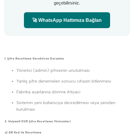
geçebilirsiniz.
🚀 WhatsApp Hattımıza Bağlan
1. Şifre Resetleme Gerektiren Durumlar
Yönetici (admin) şifresinin unutulması
Yanlış şifre denemeleri sonucu cihazın kitlenmesi
Fabrika ayarlarına dönme ihtiyacı
Sistemin yeni kullanıcıya devredilmesi veya yeniden
kurulması
2. Uniywell DVR Şifre Resetleme Yöntemleri
a) QR Kod ile Resetleme